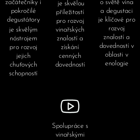
začátečníky i
o světě vína
je skvělou
pokročilé
a degustaci
příležitostí
degustátory
je klíčové pro
pro rozvoj
rozvoj
je skvělým
vinařských
znalostí a
nástrojem
znalostí a
dovedností v
pro rozvoj
získání
oblasti v
jejich
cenných
enologie
chuťových
dovedností
schopností
Spolupráce s
vinařskými