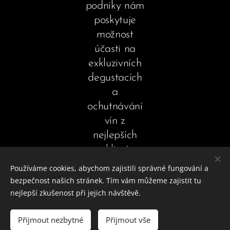
podniky nám
poskytuje
možnost
účasti na
exkluzivních
degustacích
a
ochutnávání
vín z
nejlepších
sklizní
Používáme cookies, abychom zajistili správné fungování a
bezpečnost našich stránek. Tím vám můžeme zajistit tu
nejlepší zkušenost při jejich návštěvě.
© 2026 Všechna práva vyhrazena
Přijmout nezbytné
Přijmout vše
Vytvořeno službou
Webnode
Cookies